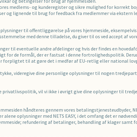
​vilkår og betingelser for brug af hjemmesiden.
i vores medlems- og kunderegister og sikre mulighed for korrekt bo
 og lignende til brug for feedback fra medlemmer via ekstern l
plysninger til offentliggørelse på vores hjemmeside, eksempelvis v
sstemmelse med denne tilladelse, du giver til os ved accept af vo
nger til eventuelle andre afdelinger og hvis der findes en hovedaf
gt for de formål, der er fastsat i denne fortrolighedspolitik. Deru
 forpligtet til at gøre det i medfør af EU-retlig eller national lov
amtykke, videregive dine personlige oplysninger til nogen tredjepar
ivatlivspolitik, vil vi ikke i øvrigt give dine oplysninger til tred
 hjemmesiden håndteres gennem vores betalingstjenesteudbyder, 
eler alene oplysninger med NETS EASY, i det omfang det er nødvend
jemmeside; refundering af betalinger, behandling af klager samt 