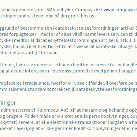
dig sendes gennem vores SMS-udbyder, Compaya A/S
www.compaya.d
ingen andre steder end på din profil hos os.
ggrund af bestemmelsen i databeskyttelsesforordningen artikel 6, s
res forpligtelser i medfør af disse vilkår samt levere servicen til 
kke i medfør af databeskyttelsesforordningen artikel 6, stk. 1, lit
kke, har du til enhver tid ret til at trække dit samtykke tilbage. 
eller det ansvarlige forbund.
ilfælde, hvor vi vurderer at vi har en legitim interesse i at behand
, og at denne interesse er i overensstemmelse med generel brugeri
 placeret i tredjelande, hvorfor vi i visse tilfælde vil overføre pe
mmissionens standardkontrakter, jf. databeskyttelsesforordningen
ninger
 administreres af Klubmodul ApS, til at indsamle og behandle op
g brugere. På den måde er vi sikret at alle personoplysninger, du 
kyttet) servere, at alle elektroniske transaktioner indgået via hj
Socket Layer), og at vi ikke gemmer kreditkortoplysninger eller d