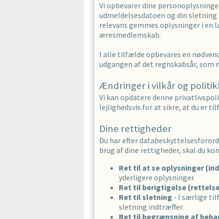
Vi opbevarer dine personoplysninge
udmeldelsesdatoen og din sletning af 
relevans gemmes oplysninger i en l
æresmedlemskab.
I alle tilfælde opbevares en nødvend
udgangen af det regnskabsår, som ma
Ændringer i vilkår og politi
Vi kan opdatere denne privatlivspoli
lejlighedsvis for at sikre, at du er 
Dine rettigheder
Du har efter databeskyttelsesforordn
brug af dine rettigheder, skal du k
Ret til at se oplysninger (in
yderligere oplysninger.
Ret til berigtigelse (rettels
Ret til sletning
- I særlige ti
sletning indtræffer.
Ret til begrænsning af beha