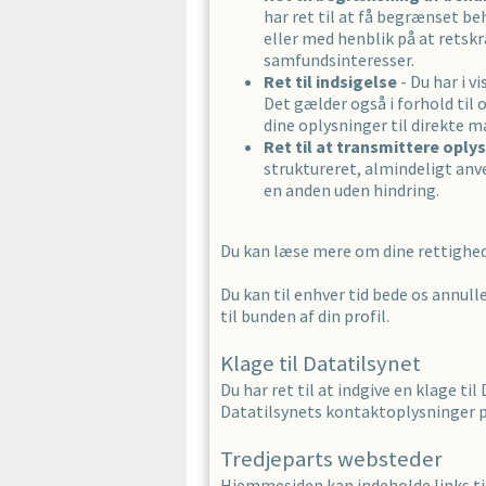
har ret til at få begrænset b
eller med henblik på at retskr
samfundsinteresser.
Ret til indsigelse
- Du har i v
Det gælder også i forhold til 
dine oplysninger til direkte m
Ret til at transmittere oply
struktureret, almindeligt anv
en anden uden hindring.
Du kan læse mere om dine rettighede
Du kan til enhver tid bede os annulle
til bunden af din profil.
Klage til Datatilsynet
Du har ret til at indgive en klage ti
Datatilsynets kontaktoplysninger 
Tredjeparts websteder
Hjemmesiden kan indeholde links til