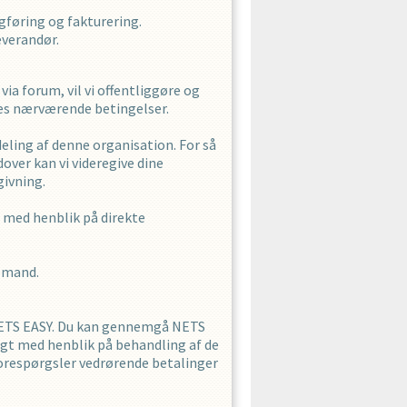
gføring og fakturering.
everandør.
ia forum, vil vi offentliggøre og
res nærværende betingelser.
deling af denne organisation. For så
dover kan vi videregive dine
givning.
t med henblik på direkte
jemand.
NETS EASY. Du kan gennemgå NETS
igt med henblik på behandling af de
forespørgsler vedrørende betalinger