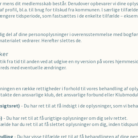
r mens dit medlemsskab består. Derudover opbevarer vi dine oplys
profil, bl.a. til brug for tilskud fra kommunen. l særlige tilfælde 
ængere tidsperiode, som fastsættes i de enkelte tilfælde – ekse
ig del af dine personoplysninger i overensstemmelse med bogførings
terialet vedrører. Herefter slettes de.
kker
tik fra tid til anden ved at udgive en ny version på vores hjemmesi
tilfreds med eventuelle ændringer.
ingen en række rettigheder i forhold til vores behandling af oply
ontakte den ansvarlige klub, det ansvarlige forbund eller Klubmodu
dsigtsret)
- Du har ret til at få indsigt i de oplysninger, som vi b
e)
- Du har ret til at få urigtige oplysninger om dig selv rettet.
lfælde har du ret til at få slettet oplysninger om dig, inden tidspu
ndling
- Du har visse tilfælde ret til at få behandlingen af dine 