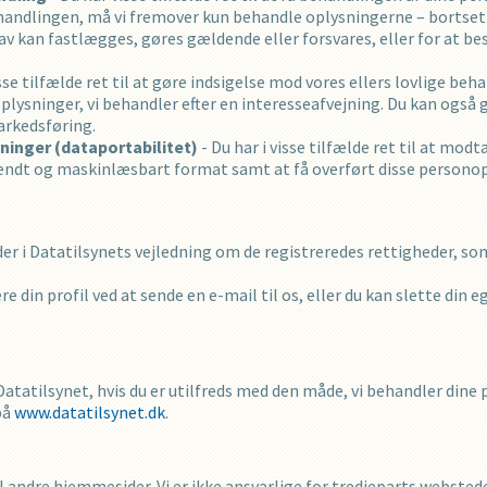
ehandlingen, må vi fremover kun behandle oplysningerne – bortset
av kan fastlægges, gøres gældende eller forsvares, eller for at be
isse tilfælde ret til at gøre indsigelse mod vores ellers lovlige be
oplysninger, vi behandler efter en interesseafvejning. Du kan også
arkedsføring.
sninger (dataportabilitet)
- Du har i visse tilfælde ret til at mod
endt og maskinlæsbart format samt at få overført disse personopl
r i Datatilsynets vejledning om de registreredes rettigheder, so
re din profil ved at sende en e-mail til os, eller du kan slette din e
l Datatilsynet, hvis du er utilfreds med den måde, vi behandler din
på
www.datatilsynet.dk
.
 andre hjemmesider. Vi er ikke ansvarlige for tredjeparts webstede