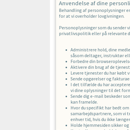
Anvendelse af dine personl
Behandling af personoplysninger er b
for at vi overholder lovgivningen.
Personoplysninger som du sender vi
privatlivspolitik eller på relevante
Administrere hold, dine medlem
såsom deltager, instruktør e
Forbedre din browseroplevels
Aktivere din brug af de tjene
Levere tjenester du har købt 
Sende opgørelser og fakturaer 
I det tilfælde du har accepte
vi dine oplysninger til det for
Sende dig e-mail beskeder som
kan framelde.
Hvor du specifikt har bedt om
samarbejdspartnere, som vi tro
enhver tid, hvis du ikke læn
Holde hjemmesiden sikker og