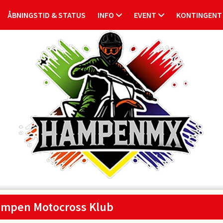
ÅBNINGSTID & STATUS
INFO
EVENT
KONTINGENT
mpen Motocross Klub