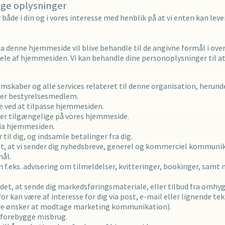
ige oplysninger
åde i din og i vores interesse med henblik på at vi enten kan lever
a denne hjemmeside vil blive behandle til de angivne formål i 
 dele af hjemmesiden. Vi kan behandle dine personoplysninger til at
skaber og alle services relateret til denne organisation, herunde
ller bestyrelsesmedlem.
e ved at tilpasse hjemmesiden.
ster tilgængelige på vores hjemmeside.
via hjemmesiden.
til dig, og indsamle betalinger fra dig.
ret, at vi sender dig nyhedsbreve, generel og kommerciel kommuni
mål.
 f.eks. advisering om tilmeldelser, kvitteringer, bookinger, samt 
 det, at sende dig markedsføringsmateriale, eller tilbud fra omhy
r kan være af interesse for dig via post, e-mail eller lignende te
gere ønsker at modtage marketing kommunikation).
 forebygge misbrug.