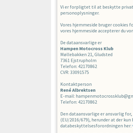
Vi er forpligtet til at beskytte priv
personoplysninger.
Vores hjemmeside bruger cookies for
vores hjemmeside accepterer du vore
De dataansvarlige er
Hampen Motocross Klub
Møllebakken 21, Gludsted
7361
Ejstrupholm
Telefon
:
42170862
CVR
:
33091575
Kontaktperson
René
Albrektsen
E-mail
:
hampenmotocrossklub@gm
Telefon
:
42170862
Den dataansvarlige er ansvarlig fo
(EU/2016/679), herunder at der kun 
databeskyttelsesforordningen her: