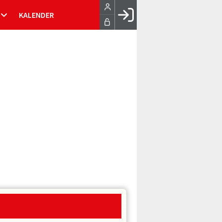
KALENDER
Facebook login
Husk mig
Glemt password
Opret profil
LOG IND