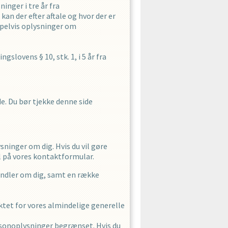
ninger i
tre
år fra
kan der efter aftale og hvor der er
mpelvis oplysninger om
lovens § 10, stk. 1, i 5 år fra
de. Du bør tjekke denne side
sninger om dig. Hvis du vil gøre
l på vores kontaktformular.
ehandler om dig, samt en række
nktet for vores almindelige generelle
personoplysninger begrænset. Hvis du