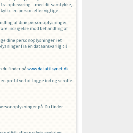
 fra opbevaring – med dit samtykke,
skytte en person eller vigtige
handling af dine personoplysninger.
 gøre indsigelse mod behandling af
tage dine personoplysninger i et
ysninger fra én dataansvarlig til
m du finder på
www.datatilsynet.dk
.
gen profil ved at logge ind og scrolle
e personoplysninger på. Du finder
r politik eller praksis omkring