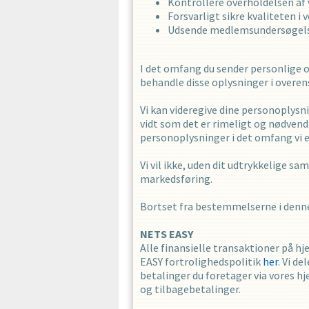
Kontrollere overholdelsen af ​
Forsvarligt sikre kvaliteten 
Udsende medlemsundersøgelser
I det omfang du sender personlige o
behandle disse oplysninger i overen
Vi kan videregive dine personoplysni
vidt som det er rimeligt og nødvendi
personoplysninger i det omfang vi er
Vi vil ikke, uden dit udtrykkelige s
markedsføring.
Bortset fra bestemmelserne i denne pr
NETS EASY
Alle finansielle transaktioner på
EASY fortrolighedspolitik
her
. Vi d
betalinger du foretager via vores h
og tilbagebetalinger.