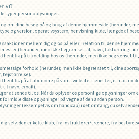
r vi?
de typer personoplysninger:
og om dine besøg på og brug af denne hjemmeside (herunder, men 
type og version, operativsystem, henvisning kilde, længde af besø
nsaktioner mellem dig og os på eller i relation til denne hjemme
tjenester (herunder, men ikke begrænset til, navn, faktureringsadr
med henblik på tilmelding hos os (herunder, men ikke begrænset ti
mæssige forhold (herunder, men ikke begrænset til, dine sportsg
tøjstørrelse).
med henblik på at abonnere på vores website-tjenester, e-mail medd
til navn, email).
er at sende til os. Når du oplyser os personlige oplysninger om en
 at formidle disse oplysninger på vegne af den anden person.
ysninger (eksempelvis om handicap) i det omfang, du selv sender 
dig selv, den enkelte klub, fra instruktører/trænere, fra bestyre