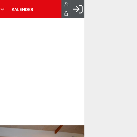
KALENDER
Facebook login
Husk mig
Glemt password
Opret profil
LOG IND