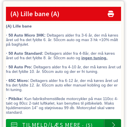
(A) Lille bane
(A)
(A) Lille bane
· 50 Auto Micro 3HK:
Deltagers alder fra 3-6 år, der må køres
året ud fra det fyldte 6. år. 50ccm auto og max 3 hk +10% målt
på baghjulet.
· 50 Auto Standard:
Deltagers alder fra 4-8år, der må køres
året ud fra det fyldte 8. år. 50ccm auto og
ingen tuning.
· 50 Auto Pro:
Deltagers alder fra 4-10 år, der må køres året ud
fra det fyldte 10. år. 50ccm auto og der er fri tuning.
· 65C Micro:
Deltagers alder fra 6-12 år, der må køres året ud
fra det fyldte 12. år. 65ccm auto eller manuel kobling og der er
fri tuning.
· Pitbike:
Kun fabriksfremstillede motorcykler på max 110cc 4-
takt og 80cc 2-takt luftkølet, kan benyttes til pitbikeløb. Maks
hjuldimension 14” og støjniveau 99 db. Motorcykel skal være
standard.
TILMELD/LÆS MERE
- (5)