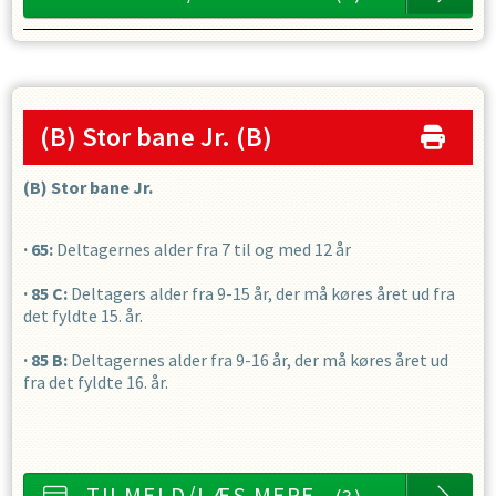
(B) Stor bane Jr.
(B)
(B) Stor bane Jr.
·
65:
Deltagernes alder fra 7 til og med 12 år
·
85 C:
Deltagers alder fra 9-15 år, der må køres året ud fra
det fyldte 15. år.
·
85 B:
Deltagernes alder fra 9-16 år, der må køres året ud
fra det fyldte 16. år.
TILMELD/LÆS MERE