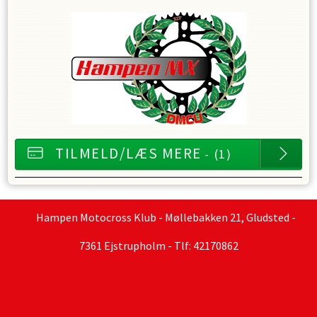
TILMELD/LÆS MERE
- (1)
Hampen Motocross Klub - Møllebakken 21, Gludsted -
7361 Ejstrupholm - Tlf: 42170862