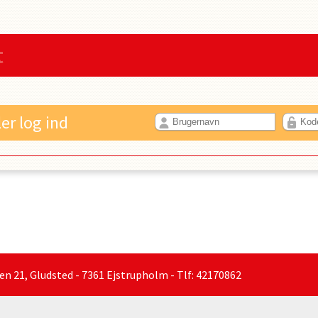
t
ler log ind
21, Gludsted - 7361 Ejstrupholm - Tlf: 42170862
PROFIL