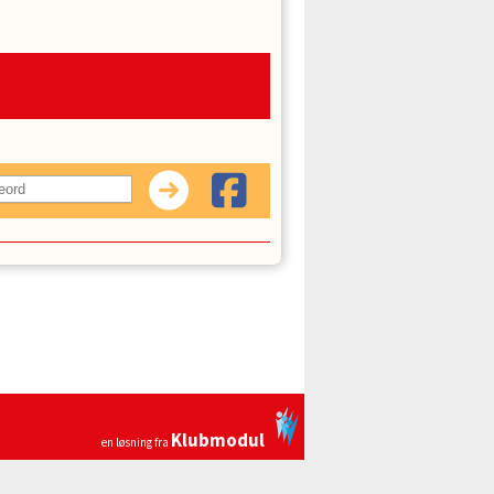
Klubmodul
en løsning fra