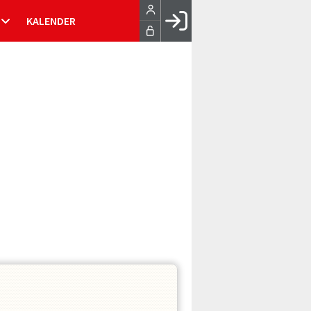
KALENDER
Facebook login
Husk mig
Glemt password
Opret profil
LOG IND