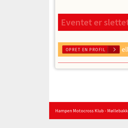
Eventet er slette
el
Hampen Motocross Klub - Møllebakken 
OPRET EN 